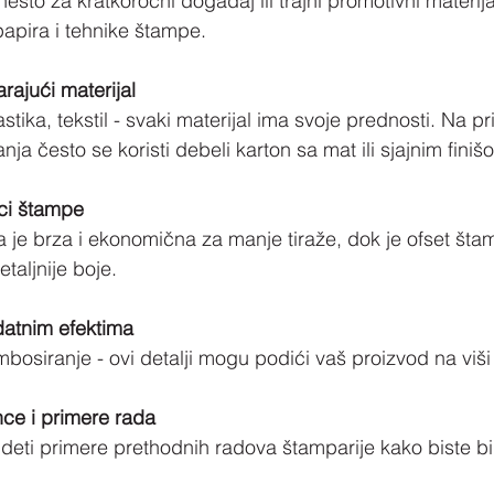
nešto za kratkoročni događaj ili trajni promotivni materij
 papira i tehnike štampe.
rajući materijal
astika, tekstil - svaki materijal ima svoje prednosti. Na pr
ja često se koristi debeli karton sa mat ili sjajnim finiš
ici štampe
 je brza i ekonomična za manje tiraže, dok je ofset šta
etaljnije boje.
datnim efektima
embosiranje - ovi detalji mogu podići vaš proizvod na viši
nce i primere rada
deti primere prethodnih radova štamparije kako biste bili