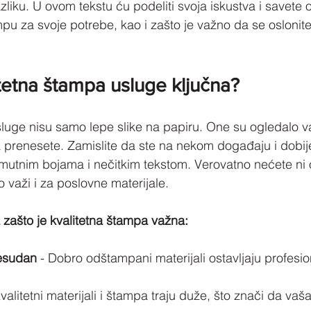
zliku. U ovom tekstu ću podeliti svoja iskustva i savete
pu za svoje potrebe, kao i zašto je važno da se oslonite
itetna štampa usluge ključna?
luge nisu samo lepe slike na papiru. One su ogledalo v
 prenesete. Zamislite da ste na nekom događaju i dobijet
utnim bojama i nečitkim tekstom. Verovatno nećete ni o
o važi i za poslovne materijale.
 zašto je kvalitetna štampa važna:
resudan
 - Dobro odštampani materijali ostavljaju profesio
Kvalitetni materijali i štampa traju duže, što znači da vaš