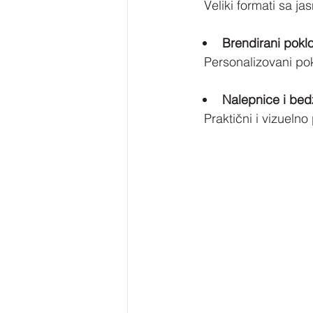
  Veliki formati sa 
Brendirani poklo
  Personalizovani p
Nalepnice i bed
  Praktični i vizueln