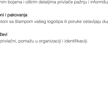
jasnim bojama i oštrim detaljima privlače pažnju i informiš
ni i pakovanja
okloni sa štampom vašeg logotipa ili poruke ostavljaju du
ževi
o privlačni, pomažu u organizaciji i identifikaciji.