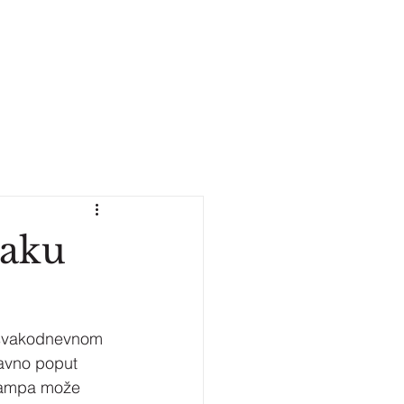
vaku
 svakodnevnom 
tavno poput 
štampa može 