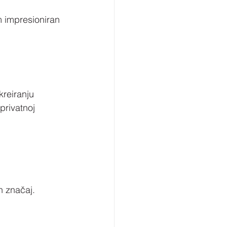
m impresioniran 
reiranju 
privatnoj 
n značaj.