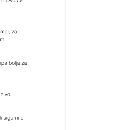
al? Ovo će 
imer, za 
om.
mpa bolja za 
 nivo.
 sigurni u 