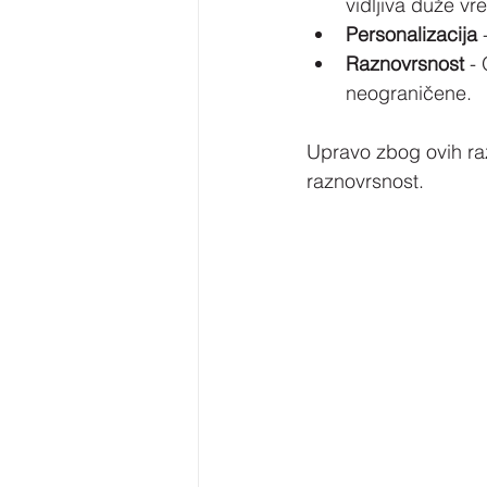
vidljiva duže vr
Personalizacija
 
Raznovrsnost
 -
neograničene.
Upravo zbog ovih raz
raznovrsnost.