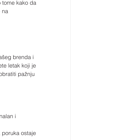
 o tome kako da 
 na 
ašeg brenda i 
e letak koji je 
bratiti pažnju 
nalan i 
a poruka ostaje 