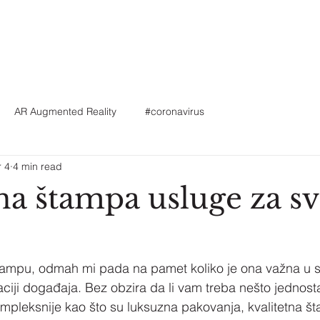
AR Augmented Reality
#coronavirus
 4
4 min read
tna štampa usluge za s
tampu, odmah mi pada na pamet koliko je ona važna u
aciji događaja. Bez obzira da li vam treba nešto jednos
o kompleksnije kao što su luksuzna pakovanja, kvalitetna 