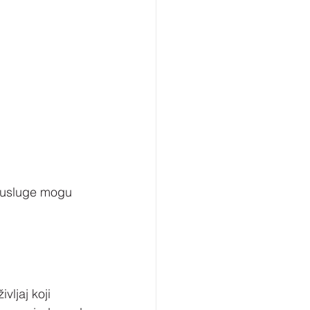
a usluge mogu 
vljaj koji 