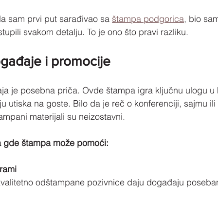
a sam prvi put sarađivao sa 
štampa podgorica
, bio sa
stupili svakom detalju. To je ono što pravi razliku.
gađaje i promocije
a je posebna priča. Ovde štampa igra ključnu ulogu u k
u utiska na goste. Bilo da je reč o konferenciji, sajmu ili 
štampani materijali su neizostavni.
ra gde štampa može pomoći:
grami
i kvalitetno odštampane pozivnice daju događaju poseba