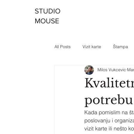
STUDIO
MOUSE
All Posts
Vizit karte
Štampa
Milos Vukcevic
Mar
Kvalite
potrebu
Kada pomislim na š
poslovanju i organiz
vizit karte ili nešt