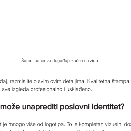
Šareni baner za događaj okačen na zidu
aj, razmislite o svim ovim detaljima. Kvalitetna štamp
ve izgleda profesionalno i usklađeno.
ože unaprediti poslovni identitet?
t je mnogo više od logotipa. To je kompletan vizuelni doži