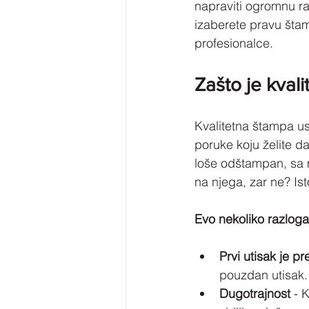
napraviti ogromnu ra
izaberete pravu štam
profesionalce.
Zašto je kval
Kvalitetna štampa us
poruke koju želite da
loše odštampan, sa m
na njega, zar ne? Ist
Evo nekoliko razloga
Prvi utisak je p
pouzdan utisak.
Dugotrajnost
 - 