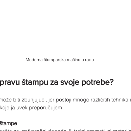
Moderna štamparska mašina u radu
 pravu štampu za svoje potrebe?
že biti zbunjujući, jer postoji mnogo različitih tehnika i
 koje ja uvek preporučujem:
u štampe