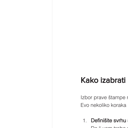
Kako izabrati
Izbor prave štampe mo
Evo nekoliko koraka
Definišite svrh