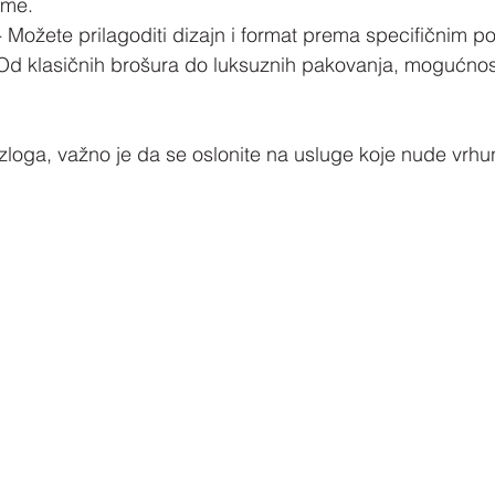
eme.
- Možete prilagoditi dizajn i format prema specifičnim 
 Od klasičnih brošura do luksuznih pakovanja, mogućnos
loga, važno je da se oslonite na usluge koje nude vrhunsk