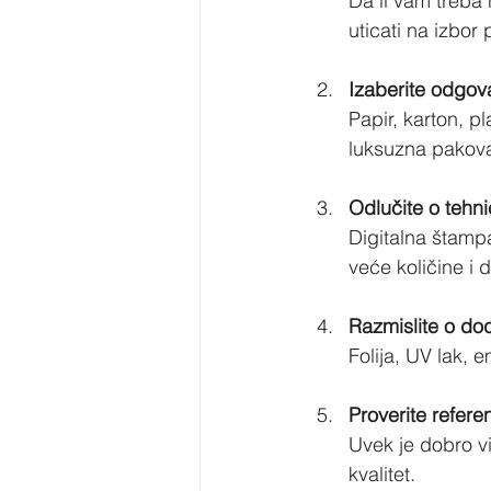
Da li vam treba 
uticati na izbor
Izaberite odgova
Papir, karton, pl
luksuzna pakovan
Odlučite o tehn
Digitalna štampa
veće količine i d
Razmislite o do
Folija, UV lak, 
Proverite refere
Uvek je dobro vi
kvalitet.