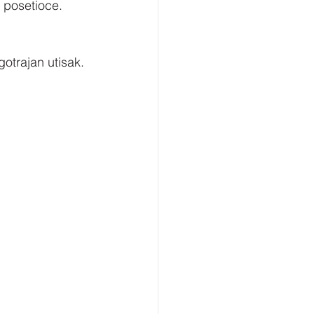
u posetioce.
gotrajan utisak.