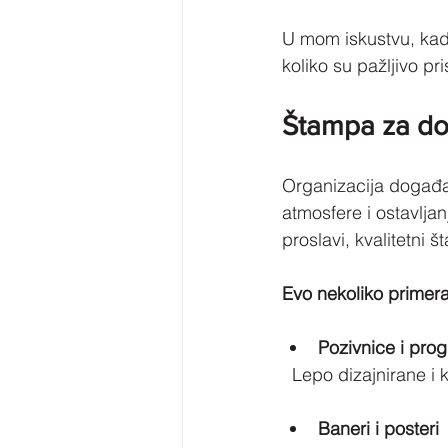
U mom iskustvu, kad
koliko su pažljivo pri
Štampa za do
Organizacija događaj
atmosfere i ostavljanj
proslavi, kvalitetni 
Evo nekoliko prime
Pozivnice i pro
  Lepo dizajnirane 
Baneri i posteri