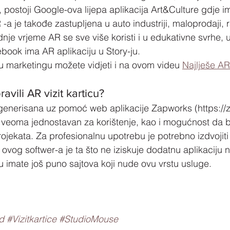
 postoji Google-ova lijepa aplikacija Art&Culture gdje i
 -a je takođe zastupljena u auto industriji, maloprodaji, 
je vrjeme AR se sve više koristi i u edukativne svrhe, u
book ima AR aplikaciju u Story-ju.
 marketingu možete vidjeti i na ovom videu 
Najlješe AR
vili AR vizit karticu?
e generisana uz pomoć web aplikacije Zapworks (https://
, veoma jednostavan za korištenje, kao i mogućnost da 
rojekata. Za profesionalnu upotrebu je potrebno izdvojiti
ovog softwer-a je ta što ne iziskuje dodatnu aplikaciju n
 imate još puno sajtova koji nude ovu vrstu usluge.
d
#Vizitkartice
#StudioMouse