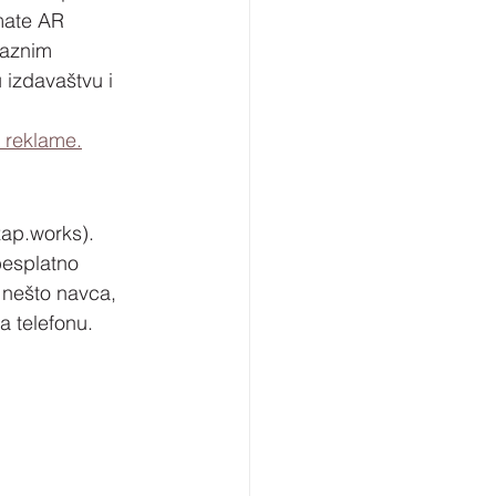
mate AR 
raznim 
 izdavaštvu i 
 reklame.
zap.works). 
besplatno 
 nešto navca, 
a telefonu.