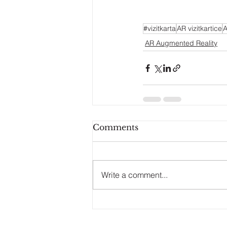
#vizitkarta
AR vizitkartice
A
AR Augmented Reality
Comments
Write a comment...