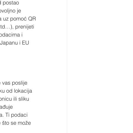
d postao 
voljno je 
 da uz pomoć QR 
d…), prenijeti 
podacima i 
u Japanu i EU 
 vas poslije 
ku od lokacija 
nicu ili sliku 
ađuje 
a. Ti podaci 
ve što se može 