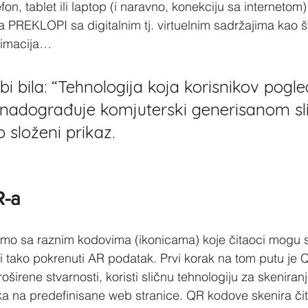
efon, tablet ili laptop (i naravno, konekciju sa internetom)
 PREKLOPI sa digitalnim tj. virtuelnim sadržajima kao št
nimacija…
 bi bila: “Tehnologija koja korisnikov pogle
t nadograđuje komjuterski generisanom sl
o složeni prikaz.
R-a
mo sa raznim kodovima (ikonicama) koje čitaoci mogu sk
i tako pokrenuti AR podatak. Prvi korak na tom putu je Q
roširene stvarnosti, koristi sličnu tehnologiju za skeniran
ika na predefinisane web stranice. QR kodove skenira č