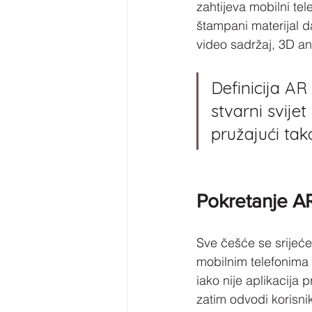
zahtijeva mobilni tel
štampani materijal da
video sadržaj, 3D a
Definicija AR
stvarni svije
pružajući tak
Pokretanje A
Sve češće se srijeće
mobilnim telefonima 
iako nije aplikacija p
zatim odvodi korisn