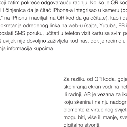
oji zatim pokreće odgovarauću radnju. Koliko je QR ko
 i činjenica da je čitač IPhone-a integrisao u kameru (do
t” na IPhonu i naciljati na QR kod da ga očitate), kao i
kretanja određenog linka na web-u (sajta, Yutuba, FB it
 poslati SMS poruku, učitati u telefon vizit kartu sa svim 
š uvijek nije dovoljno zaživljela kod nas, dok je recimo 
nja informacija kupcima.
Za razliku od QR koda, gdje
skeniranja ekran vodi na ne
ili radnji, AR je vezana za iko
koju skenira i na nju nadogr
elemente iz virtuelnog svijet
mogu biti, više ili manje, s
digitalno stvoriti.