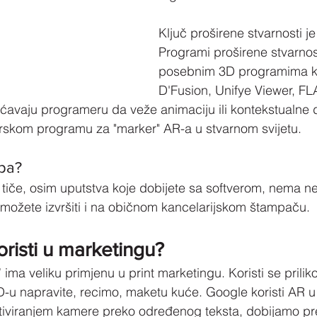
Ključ proširene stvarnosti je 
Programi proširene stvarnost
posebnim 3D programima ka
D'Fusion, Unifye Viewer, FLA
avaju programeru da veže animaciju ili kontekstualne d
arskom programu za "marker" AR-a u stvarnom svijetu.
pa?
iče, osim uputstva koje dobijete sa softverom, nema ne
možete izvršiti i na običnom kancelarijskom štampaču.
risti u marketingu?
 ima veliku primjenu u print marketingu. Koristi se prili
D-u napravite, recimo, maketu kuće. Google koristi AR 
ktiviranjem kamere preko određenog teksta, dobijamo pr