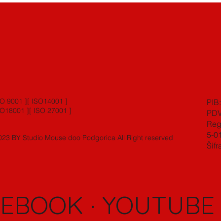
SO 9001 ][ ISO14001 ]
PIB
SO18001 ][ ISO 27001 ]
PDV
Regi
5-0
23 BY Studio Mouse doo Podgorica All Right reserved
Šifr
CEBOOK
·
YOUTUB