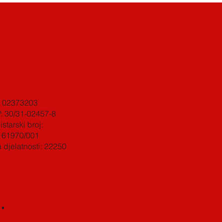
: 02373203
: 30/31-02457-8
starski broj:
161970/001
a djelatnosti: 22250
E
·