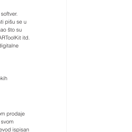
softver. 
i pišu se u 
o što su 
RToolKit itd. 
igitalne 
kih 
kom prodaje 
u svom 
evod ispisan 