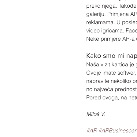
preko njega. Takođe,
galeriju. Primjena AR
reklamama. U posledn
video igricama. Face
Neke primjere AR-a u
Kako smo mi napra
Naša vizit kartica j
Ovdje imate softwer
napravite nekoliko p
no najveća prednost 
Pored ovoga, na netu
Miloš V.
#AR
#ARBusinescar