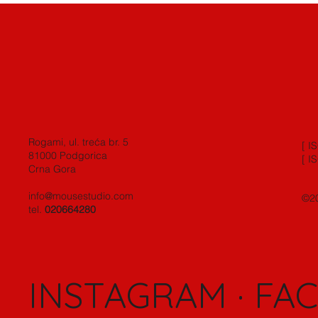
Rogami, ul. treća br. 5
[ I
81000 Podgorica
[ I
Crna Gora
info@mousestudio.com
©20
tel.
020664280
INSTAGRAM
·
FA