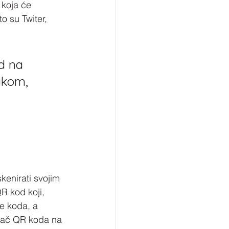
 koja će 
o su Twiter, 
d na 
ikom, 
enirati svojim 
R kod koji, 
je koda, a 
itač QR koda na 