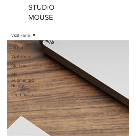
STUDIO
MOUSE
Vizit karte
All Posts
Vizit karte
Štampa
AR
Augmented
Reality
#coronavirus