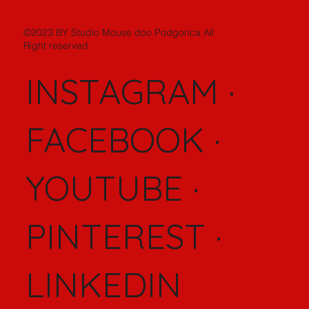
[ ISO 9001 ][ ISO14001 ]
[ ISO18001 ][ ISO 27001 ]
©2023 BY Studio Mouse doo Podgorica All
Right reserved
INSTAGRAM
·
FACEBOOK
·
YOUTUBE
·
PINTEREST
·